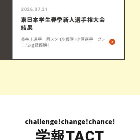
2026.07.21
東日本学生春季新人選手権大会
結果
長谷川選手 両スタイル優勝！小菅選手 グレ
コ72kg級優勝！
challenge!change!chance!
学報TACT