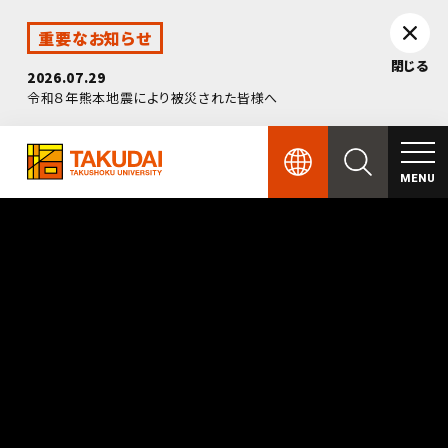
重要なお知らせ
閉じる
2026.07.29
令和８年熊本地震により被災された皆様へ
MENU
English
大学案内 TOP
Open
中文（简体字）
はじめに
学部・院・別科 TOP
Open
中文（繁體字）
学校法人概要
NEWS
国際交流 TOP
Open
한국어
拓殖大学の歴史
学部
NEWS
学生生活 TOP
Open
Bahasa Indonesia
拓殖大学概要
大学院