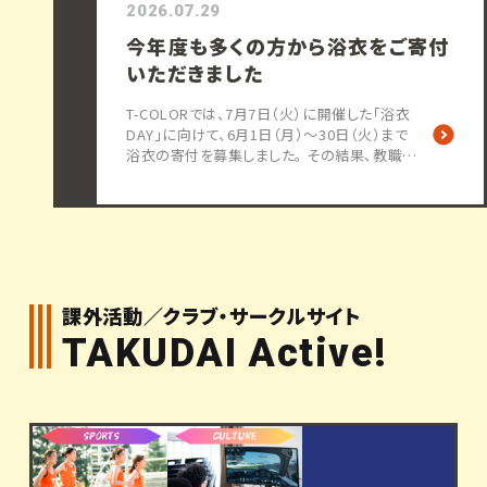
2026.07.29
Ｔドコモビジネス株式会社イノベーションセン
ター担当部長・博士（工学）の宮川晋氏を
今年度も多くの方から浴衣をご寄付
いただきました
T-COLORでは、7月7日（火）に開催した「浴衣
DAY」に向けて、6月1日（月）～30日（火）まで
浴衣の寄付を募集しました。 その結果、教職員
をはじめ、一般の方からも多くのご支援をいた
だき、浴衣や髪飾り、帯などの小物を含めて合
計9点をご寄付いただきました。皆さまの温かい
ご協力に、心より御礼申し上げます。 ご寄付いた
だいた浴衣は、七夕浴衣デー当日に学生が着
用し、キャンパスは色とりどりの
課外活動／クラブ・サークルサイト
TAKUDAI Active!