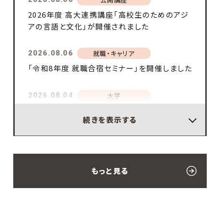
2026年度 高大連携講座「高校生のためのアジ
本日より作品募集開始「第28回全国高校生・留
アの言語と文化」が開催されました
学生作文コンクール2026」－最優秀賞には副
賞20万円！
2026.08.06
就職・キャリア
2026.06.30
大学
「令和8年度 就職合宿セミナー」を開催しました
鈴木昭一学長が登壇－公益財団法人文京アカ
デミー主催「大学プロデュース特別公開講座
2026.08.04
大学
(学長講演会）」
令和8年度社会人基礎力育成グランプリ 学内
続きを表示する
選考会の参加者を募集します
2026.06.30
大学
商学部・黒澤佳子ゼミが一般社団法人日本金
2026.08.03
国際交流
融教育支援機構と協働－中高生向け金融教育
令和7年度TUSAP交換留学II期帰国報告会・
ワークショップで中高生の動画制作に伴走
もっと見る
解団式を開催しました
2026.06.30
公開講座
2026.08.03
国際交流
高校生に大人気の講座「第20回 高校生のため
令和8年度TUSAP長期研修・交換留学II期結