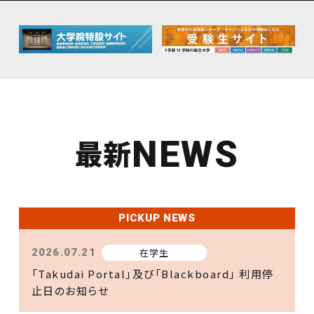
PICKUP
NEWS
Tiếng Việt
センター紹介
公開講座 TOP
Open
別科 日本語教育課程
在学生の留学支援
PICKUP
研究ネットワーク
ไทย
NEWS
研究所
就職・キャリア TOP
Open
留学生受け入れ体制
ご案内
施設
PICKUP
NEWS
別科 日本語教育課程
入学希望の方（学部・大学院）
施設・食堂
社会貢献・取組
公開講座紹介
PICKUP
最新
NEWS
課外活動
広報
保護者等
在学生の方
在学生のみなさまへお知らせ
その他の設置校概要
2026.07.29
在学生
卒業生の方
企業の方
支援プログラム
令和８年熊本地震により被災された皆様へ
PICKUP NEWS
ご案内
2026.07.21
在学生
先輩たちの声
「Takudai Portal」及び「Blackboard」 利用停
止日のお知らせ