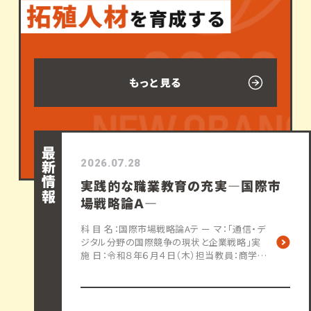
もっと見る
最新情報
2026.07.28
実践的な職業教育の充実―国際市
場戦略論Ａ―
科 目 名：国際市場戦略論Aテ ー マ：「通信・デ
ジタル分野の国際競争の現状と企業戦略」実
施 日：令和８年６月４日（木）担当教員：商学部
教授 髙野 直樹講 師：宮川 晋 氏（Ｎ
ＴＴドコモビジネス株式会社イノベーションセン
ター 担当部長・博士（工学）） 活動内容：商学
部開講科目「国際市場戦略論Ａ」において、ＮＴ