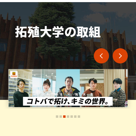
のアジアの言語と文化」開催 ―4つの言語・文
団式を開催しました
化・食を学ぶサマープログラム
2026.08.01
工学部
拓殖大学の取組
2026.06.29
公開講座
⼯学部⽣のデザインが2年連続ふるさと納税返
「第20回 高校生のためのアジアの言語と文化」
礼品に正式採択されました
を開催します
2026.07.31
地域連携センター
Prev
Next
2026.06.29
大学
石川県七尾市と連携・協力に関する包括協定を
留学生対象の交通安全教育を実施しました
締結しました
2026.06.10
工学部
2026.07.30
大学
「ORANGE CUP 2026－アイデアのタネコンテ
拓殖大学紅陵高等学校が甲子園への出場報告
スト－」を開催します
に来校されました
2
3
4
5
6
7
2026.06.04
大学
八王子国際キャンパスにて「高尾祭」を開催しま
す