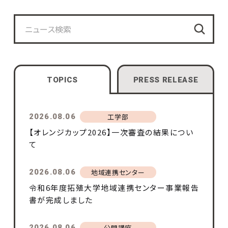
2026.07.29
在学生
検索
令和８年熊本地震により被災された皆様へ
TOPICS
PRESS RELEASE
2026.08.06
2026.08.01
工学部
工学部
【オレンジカップ2026】一次審査の結果につい
⼯学部⽣のデザインが2年連続ふるさと納税返
て
礼品に正式採択されました
2026.08.06
2026.07.31
地域連携センター
地域連携センター
令和6年度拓殖大学地域連携センター事業報告
石川県七尾市と連携・協力に関する包括協定を
書が完成しました
締結しました
2026.08.06
2026.07.01
公開講座
公開講座