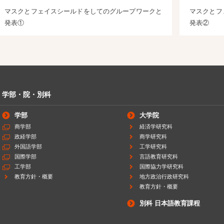
マスクとフェイスシールドをしてのグループワークと
マスクとフ
発表①
発表②
学部・院・別科
学部
大学院
商学部
経済学研究科
政経学部
商学研究科
外国語学部
工学研究科
国際学部
言語教育研究科
工学部
国際協力学研究科
教育方針・概要
地方政治行政研究科
教育方針・概要
別科 日本語教育課程