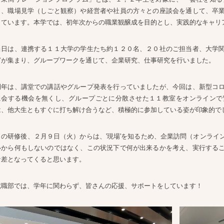
し、職場見学（しごと観察）や経営者や社員の方々との座談会を通して、卒
しています。本学では、初年次からの職業観醸成を目的とし、実践的なキャリ
当日は、連携する１１大学の学生たち約１２０名、２０社のご担当者、大学
どが集まり、グループワークを通じて、企業研究、仕事研究を行いました。
例年は、講堂での講話やグループ発表を行っていましたが、今回は、新型コ
に会する機会を無くし、グループごとに分散させた１１教室をオンラインで
は、他大生ともすぐに打ち解け合うなど、積極的に参加している姿が印象的で
この研修後、２月９日（火）からは、'現場'を知るため、企業訪問（オンライ
いから何もしないのではなく、この状況下で何が出来るかを考え、実行する
な差となってくると思います。
就職部では、学年に関わらず、皆さんの応援、サポートをしています！