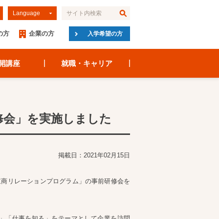
Language
の方
企業の方
入学希望の方
開講座
就職・キャリア
修会」を実施しました
掲載日：2021年02月15日
東商リレーションプログラム」の事前研修会を
」「仕事を知る」をテーマとして企業を訪問