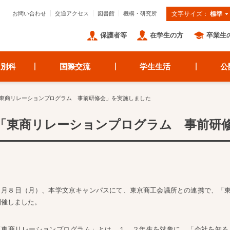
お問い合わせ
交通アクセス
図書館
機構・研究所
文字サイズ：
標準
保護者等
在学生の方
卒業生
・別科
国際交流
学生生活
公
東商リレーションプログラム 事前研修会」を実施しました
「東商リレーションプログラム 事前研
２月８日（月）、本学文京キャンパスにて、東京商工会議所との連携で、「
開催しました。
「東商リレーションプログラム」とは、１，２年生を対象に、「会社を知る