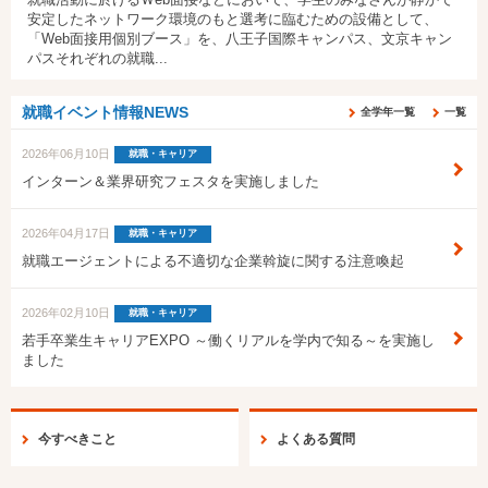
安定したネットワーク環境のもと選考に臨むための設備として、
「Web面接用個別ブース」を、八王子国際キャンパス、文京キャン
パスそれぞれの就職...
就職イベント情報NEWS
全学年一覧
一覧
2026年06月10日
就職・キャリア
インターン＆業界研究フェスタを実施しました
2026年04月17日
就職・キャリア
就職エージェントによる不適切な企業斡旋に関する注意喚起
2026年02月10日
就職・キャリア
若手卒業生キャリアEXPO ～働くリアルを学内で知る～を実施し
ました
今すべきこと
よくある質問