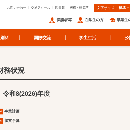
お問い合わせ
交通アクセス
図書館
機構・研究所
文字サイズ：
標準
保護者等
在学生の方
卒業生
・別科
国際交流
学生生活
公
財務状況
令和8(2026)年度
事業計画
収支予算