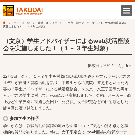
ニュース一覧
就職・キャリア
（文京）学生アドバイザーによるweb就活座談会を
実施しました！（１～３年生対象）
（文京）学生アドバイザーによるweb就活座談
会を実施しました！（１～３年生対象）
掲載日：2021年12月16日
12月
3
日（金）、１～３年生を対象に就職活動を終えた文京キャンパスの
４年生が自身の就職活動を語り、下級生からの質問に答えるといった内
容の「学生アドバイザーによる就活座談会」を文京・八王子国際の両キ
ャンパスの学生に対して、
web
により実施しました。金融、メーカー、商
社などの業界別に実施した回や、公務員、女子限定などの目的別とした
計４回に渡り開催しました。
参加学生の様子
学生からは、就職活動の実際の流れや面接について気をつける点など積
極的な質問がありました。特に、女子限定会では
web
面接の対策やマナー