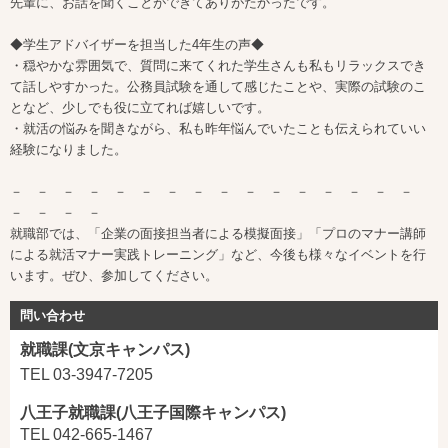
先輩に、お話を聞くことができてありがたかったです。
◆学生アドバイザーを担当した4年生の声◆
・穏やかな雰囲気で、質問に来てくれた学生さんも私もリラックスでき
て話しやすかった。公務員試験を通して感じたことや、実際の試験のこ
となど、少しでも役に立てれば嬉しいです。
・就活の悩みを聞きながら、私も昨年悩んでいたことも伝えられていい
経験になりました。
－ － － － － － － － － － － － － － － －
－ － － －
就職部では、「企業の面接担当者による模擬面接」「プロのマナー講師
による就活マナー実践トレーニング」など、今後も様々なイベントを行
います。ぜひ、参加してください。
問い合わせ
就職課(文京キャンパス)
TEL 03-3947-7205
八王子就職課(八王子国際キャンパス)
TEL 042-665-1467