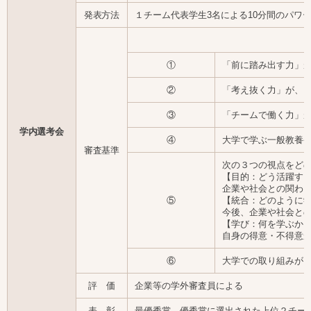
発表方法
１チーム代表学生3名による10分間のパワ
①
「前に踏み出す力」
②
「考え抜く力」が、
③
「チームで働く力」
学内選考会
④
大学で学ぶ一般教養
審査基準
次の３つの視点をど
【目的：どう活躍す
企業や社会との関わ
⑤
【統合：どのように
今後、企業や社会と
【学び：何を学ぶか
自身の得意・不得意
⑥
大学での取り組みが
評 価
企業等の学外審査員による
表 彰
最優秀賞、優秀賞に選出された上位２チーム