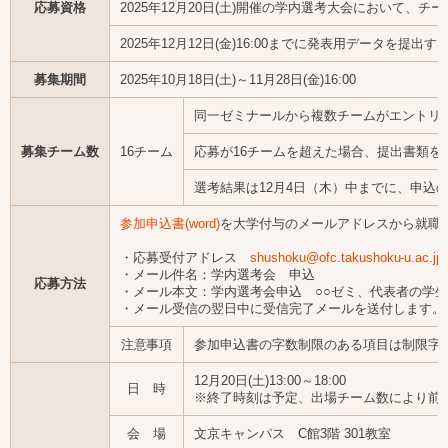
応募資格
2025年12月20日(土)開催の学内選考大会において
2025年12月12日(金)16:00までに発表用データを提出す
募集期間
2025年10月18日(土)～11月28日(金)16:00
同一ゼミナールから複数チームがエントリ
募集チーム数
16チーム
応募が16チームを超えた場合、提出書類を
選考結果は12月4日（木）中までに、申込
参加申込書(word)
を大学付与のメールアドレスから就職
・応募受付アドレス
shushoku@ofc.takushoku-u.ac.jp
・メール件名：学内選考会 申込
応募方法
・メール本文：学内選考会申込 ○○ゼミ、代表者の学
・メール受信の翌日中に受信完了メールを送付します。
注意事項
参加申込書の字数制限のある項目は制限字
12月20日(土)13:00～18:00
日 時
※終了時刻は予定、出場チーム数により前
会 場
文京キャンパス C館3階 301教室