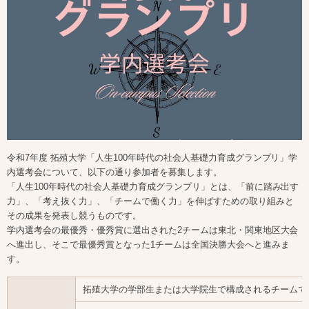
令和7年度 拓殖大学「人生
100
年時代の社会人基礎力育成グランプリ」学
内選考会について、以下の通り参加者を募集します。
「人生
100
年時代の社会人基礎力育成グランプリ」とは、「前に踏み出す
力」、「考え抜く力」、「チームで働く力」を伸ばすための取り組みと
その成果を発表し競うものです。
学内選考会の最優秀・優秀賞に選出された
2
チームは東北・関東地区大会
へ進出し、そこで最優秀賞となった
1
チームは全国決勝大会へと進みま
す。
拓殖大学の学部生または大学院生で構成されるチームで