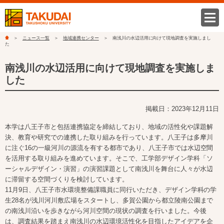
ニュース一覧
地域連携センター
南浅川の水辺活用に向けて現地調査を実施しまし
た
南浅川の水辺活用に向けて現地調査を実施しま
した
掲載日：2023年12月11日
本学は八王子市と包括連携協定を締結しており、地域の活性化や課題解
決、教育や研究での連携した取り組みを行っています。八王子は多摩川
に注ぐ16の一級河川の源流を有する都市であり、八王子市では水辺空間
を活用する取り組みを進めています。そこで、工学部デザイン学科「ソ
ーシャルデザイン・演習」の演習課題として南浅川を舞台に人々が水辺
に滞留する空間づくりを検討しています。
11月9日、八王子市水環境整備課職員に同行いただき、デザイン学科の学
生28名が浅川河川敷広場をスタートし、多賀公園から都立陵南公園まで
の南浅川沿いを歩きながら河川空間の現状の調査を行いました。今後
は、調査結果を踏まえ南浅川の水辺環境活性化を目指したアイデアを企