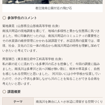
都立陵南公園付近の飛び石
参加学生のコメント
菊地康晃（山形県立山形南高等学校 出身）
南浅川周辺の現地調査を通じて、地域の多様性と豊かな生態系に気づき
ました。特に印象的だったのは、南浅川周辺のコミュニティの重要性と
その水資源の維持管理にかかわる諸課題です。水辺活用の提案では、環
境、社会、文化の三位一体の視点から南浅川周辺の特性を理解し深めて
いきたいと考えています。
齊賀琢巳（東京都立府中工科高等学校 出身）
私の家の近くに流れている多摩川の広さを想像して、今回の調査に臨み
ました。南浅川は多摩川と比べ川幅が狭い割に、樹木や草花多く、自然
を感じられる空間だと思いました。 河川沿いには小中学校が位置してい
たので、小さい子供も参加しながら川のことを知ることができる企画を
考えたいと思います。
課題概要
テーマ
南浅川を舞台に人々が水辺に滞留する空間づくり