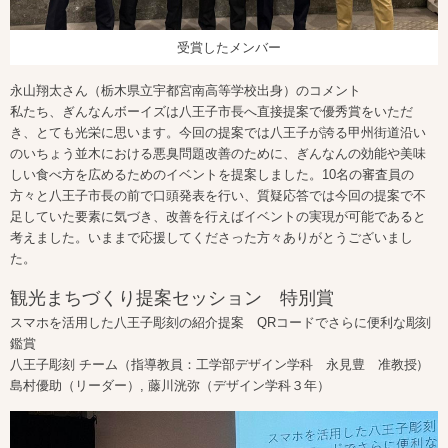
受賞したメンバー
永⼭翔太さん（栃木県立宇都宮南高等学校出身）のコメント
私たち、ぎんなんボーイズは八王子市長へ直接提案で優秀賞をいただ
き、とても光栄に思います。今回の提案では八王子が誇る甲州街道沿い
のいちょう並木における悪臭問題改善のために、ぎんなんの効能や美味
しい食べ方を広めるためのイベントを提案しました。10名の審査員の
方々と八王子市長の前で口頭発表を行い、質疑応答では今回の提案で不
足していた要素に気づき、改善を行えばイベントの実現が可能であると
考えました。いままで応援してくださった方々ありがとうございまし
た。
観光まちづくり提案セッション 特別賞
スマホを活用した八王子彫刻の紹介提案 QRコードでさらに便利な彫刻
鑑賞
八王子彫刻 チーム（指導教員：工学部デザイン学科 永見豊 准教授）
島村優助（リーダー）, 藤川洸弥（デザイン学科３年）