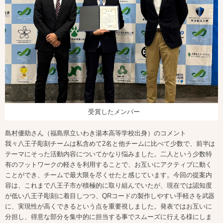
受賞したメンバー
島村優助さん（福島県立いわき湯本高等学校出身）のコメント
我々八王子彫刻チームは私含めて2名と他チームに比べて少数で、前半は
テーマにそった活動内容についてかなり悩みました。二人という少数特
有のフットワークの軽さを利用することで、お互いにアクティブに動く
ことができ、チームで最大限を尽くせたと感じています。今回の提案内
容は、これまで八王子市が積極的に取り組んでいたが、現在では認知度
が低い八王子彫刻に着目しつつ、QRコードの製作しやすい手軽さを武器
に、実現性が高くできるという点を重要視しました。発表ではお互いに
分担し、得意な部分を集中的に担当する事でスムーズに行える様にしま