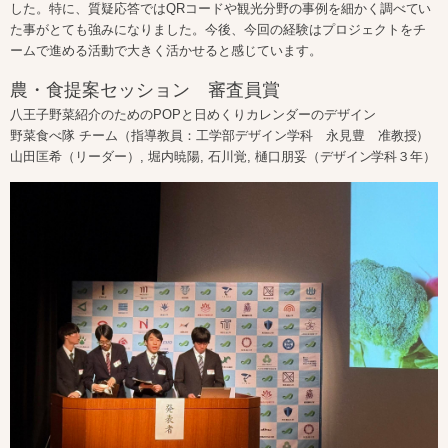
した。特に、質疑応答ではQRコードや観光分野の事例を細かく調べてい
た事がとても強みになりました。今後、今回の経験はプロジェクトをチ
ームで進める活動で大きく活かせると感じています。
農・食提案セッション 審査員賞
八王子野菜紹介のためのPOPと日めくりカレンダーのデザイン
野菜食べ隊 チーム（指導教員：工学部デザイン学科 永見豊 准教授）
山田匡希（リーダー）, 堀内暁陽, 石川覚, 樋口朋妥（デザイン学科３年）