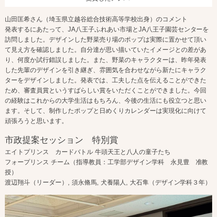
山田匡希さん（埼玉県立越谷総合技術高等学校出身）のコメント
発表するにあたって、JA八王子ふれあい市場とJA八王子園芸センターを
訪問しました。デザインした野菜売り場のポップは実際に置かせて頂い
て見え方を確認しました。自分達が思い描いていたイメージとの差があ
り、何度か試行錯誤しました。また、野菜のキャラクターは、昨年発表
した先輩のデザインを引き継ぎ、雰囲気を合わせながら新たにキャラク
ターをデザインしました。発表では、工夫した点を伝えることができた
ため、審査員賞というすばらしい賞をいただくことができました。今回
の経験はこれからの大学生活はもちろん、今後の生活にも役立つと思い
ます。そして、制作したポップと日めくりカレンダーは実現化に向けて
頑張ろうと思います。
市政提案セッション 特別賞
エイトプリンス カードバトル 牛頭天王と八人の童子たち
フォープリンス チーム（指導教員：工学部デザイン学科 永見豊 准教
授）
渡辺翔斗（リーダー）, 須永脩馬, 犬養陽人, 大石隼（デザイン学科３年）