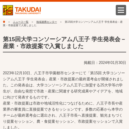
ニュース一覧
地域連携センター
第15回大学コンソーシアム八王子 学生発表会－産
業・市政提案で入賞しました
第15回大学コンソーシアム八王子 学生発表会－
産業・市政提案で入賞しました
掲載日：2024年01月30日
2023年12月10日、八王子市学園都市センターにて「第15回 大学コンソー
シアム八王子 学生発表会」産業・市政提案の最終選考会が開催されまし
た。この発表会は、大学コンソーシアム八王子に加盟する25大学等の学
生が、自由な発想で市政・産業に関連する研究成果やアイデアを、地域
に向けて発表するものです。
産業・市政提案は市政や地域活性化につなげるために、八王子市長や産
業界の審査員に直接提案できるセッションです。多数の応募から本学の
チームが最終選考会に選出され、八王子市長へ直接提案、観光まちづく
り提案セッション、農・食提案セッション、市政提案セッションで入賞
しました。