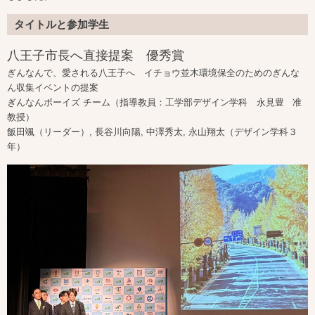
タイトルと参加学生
八王子市長へ直接提案 優秀賞
ぎんなんで、愛される八王子へ イチョウ並木環境保全のためのぎんな
ん収集イベントの提案
ぎんなんボーイズ チーム（指導教員：工学部デザイン学科 永見豊 准
教授）
飯⽥颯（リーダー）, ⻑⾕川向陽, 中澤秀太, 永⼭翔太（デザイン学科３
年）