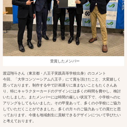
受賞したメンバー
渡辺翔斗さん（東京都・八王子実践高等学校出身）のコメント
今回、「大学コンソーシアム八王子」にて賞を頂けたこと、大変嬉しく
思っております。制作する中で計画通りに進まないこともたくさんあ
り、特にキャラクターカードのデザインには多くの時間を費やし、検討
いたしました。またメンバーには時間の厳しい状況下で、小学校へのヒ
アリングをしてもらいました。その甲斐あって、多くの小学校にご協力
していただくことができました。多くの方々のご協力あっての賞だと思
っております。今後も地域創生に貢献できるデザインについて学びたい
と考えております。