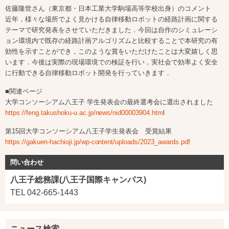
佐藤隆世さん（東京都・日本工業大学駒場高等学校出身）のコメント
近年，様々な場所でよく見かける自律移動ロボットの経路計画に関する
テーマで研究発表をさせていただきました．今回は自作のシミュレーシ
ョン環境内で既存の経路計画アルゴリズムと比較することで本研究の有
効性を示すことができ，このような賞をいただけたことは大変嬉しく思
います．今後は実際の現場環境での検証を行い，実社会で効率よく安全
に行動できる自律移動ロボット開発を行っていきます．
■関連ページ
大学コンソーシアム八王子 学生発表会の最終選考会に選出されました
https://feng.takushoku-u.ac.jp/news/nid00003904.htm
l
第15回大学コンソーシアム八王子学生発表会 受賞結果
https://gakuen-hachioji.jp/wp-content/uploads/2023_awards.pdf
問い合わせ
八王子総務課(八王子国際キャンパス)
TEL 042-665-1443
ニュース検索