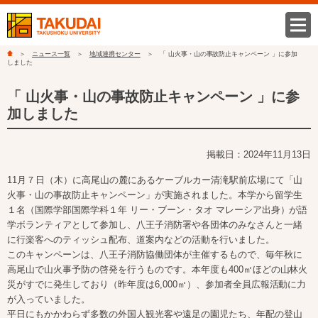
ニュース一覧
地域連携センター
「 山火事・山の事故防止キャンペーン 」に参加
しました
「 山火事・山の事故防止キャンペーン 」に参
加しました
掲載日：2024年11月13日
11月７日（木）に高尾山の麓にあるケーブルカー清滝駅前広場にて「山
火事・山の事故防止キャンペーン」が実施されました。本学から留学生
１名（国際学部国際学科１年 リー・ブーン・タオ マレーシア出身）が語
学ボランティアとして参加し、八王子消防署や各団体のみなさんと一緒
に行楽客へのティッシュ配布、道案内などの活動を行いました。
このキャンペーンは、八王子消防協働団体が主催するもので、毎年秋に
高尾山で山火事予防の啓発を行うものです。本年度も400㎡ほどの山林火
災がすでに発生しており（昨年度は6,000㎡）、参加者全員広報活動に力
が入っていました。
平日にもかかわらず多数の外国人観光客や遠足の園児たち、年配の登山