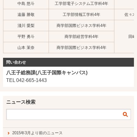
中島 悠斗
工学部電子システム工学科4年
遠藤 勝敬
工学部情報工学科4年
佐々木
淺川 愛梨
商学部国際ビジネス学科4年
平野 勇斗
商学部経営学科4年
田嶋
山本 茉奈
商学部国際ビジネス学科4年
問い合わせ
八王子総務課(八王子国際キャンパス)
TEL 042-665-1443
ニュース検索
2015年3月より前のニュース