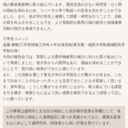
域の農産業振興に取り組んでいます。普段交流の少ない研究室・ゼミ間
の団結を深めるため、リハーサル等で取組への意見を交わすことができ
ました。また、他大学の学生と連携して調査・研究を行うことで、活動
の質を向上させることもでき、より実践的な教育の場の提供と地域連携
活動の両立を達成できました。
◎学生コメント
遠藤 勝敬(工学部情報工学科４年出身高校/東京都・城西大学附属城西高等
学校出身）
今回の報告会では、害獣による農作物被害の減少に向けた取り組みにつ
いて発表しました。他大学からの質問もあり、議論を深めることができ
たことで、質の高い発表ができたと感じています。
また、この活動を通じて東京大学の大学院生との繋がりが生まれ、これ
まで出会うことのなかった方々とも交流できたことを大変嬉しく思いま
す。来年度は、こうした繋がりを大切にしながら、取り組んでいる課題
を引き継ぎ、後輩たちにはより良い成果を報告できるよう頑張ってほし
いと願っています。
この事業は盛岡市と文京区が締結した友好都市提携を契機として、各
大学が同市と締結した連携協定に基づき実施されており、農業生産者
をはじめとして盛岡市民、関係者から高い評価を受けています。