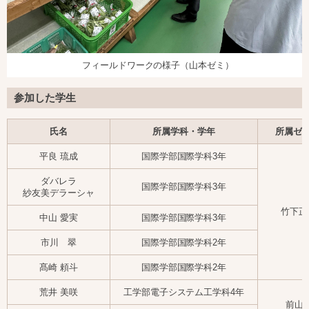
フィールドワークの様子（山本ゼミ）
参加した学生
氏名
所属学科・学年
所属ゼミ
平良 琉成
国際学部国際学科3年
ダバレラ
国際学部国際学科3年
紗友美デラーシャ
竹下正
中山 愛実
国際学部国際学科3年
市川 翠
国際学部国際学科2年
髙崎 頼斗
国際学部国際学科2年
荒井 美咲
工学部電子システム工学科4年
前山