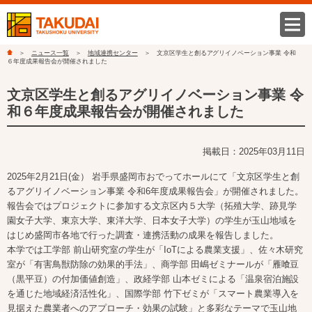
ニュース一覧
地域連携センター
文京区学生と創るアグリイノベーション事業 令和
６年度成果報告会が開催されました
文京区学生と創るアグリイノベーション事業 令
和６年度成果報告会が開催されました
掲載日：2025年03月11日
2025年2月21日(金） 岩手県盛岡市おでってホールにて「文京区学生と創
るアグリイノベーション事業 令和6年度成果報告会」が開催されました。
報告会ではプロジェクトに参加する文京区内５大学（拓殖大学、跡見学
園女子大学、東京大学、東洋大学、日本女子大学）の学生が玉山地域を
はじめ盛岡市各地で行った調査・連携活動の成果を報告しました。
本学では工学部 前山研究室の学生が「IoTによる農業支援」、佐々木研究
室が「有害鳥獣防除の効果的手法」、商学部 田嶋ゼミナールが「雁喰豆
（黒平豆）の付加価値創造」、政経学部 山本ゼミによる「温泉宿泊施設
を通じた地域経済活性化」、国際学部 竹下ゼミが「スマート農業導入を
見据えた農業者へのアプローチ・効果の試験」と多彩なテーマで玉山地