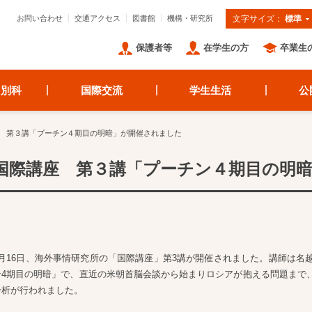
お問い合わせ
交通アクセス
図書館
機構・研究所
文字サイズ：
標準
保護者等
在学生の方
卒業生
・別科
国際交流
学生生活
公
 第３講「プーチン４期目の明暗」が開催されました
国際講座 第３講「プーチン４期目の明
6月16日、海外事情研究所の「国際講座」第3講が開催されました。講師は名
ン4期目の明暗」で、直近の米朝首脳会談から始まりロシアが抱える問題まで
分析が行われました。