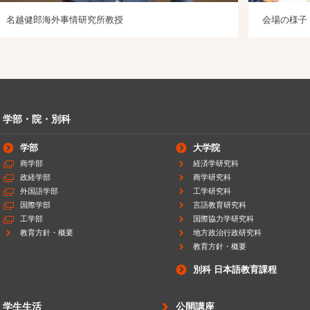
名越健郎海外事情研究所教授
会場の様子
学部・院・別科
学部
大学院
商学部
経済学研究科
政経学部
商学研究科
外国語学部
工学研究科
国際学部
言語教育研究科
工学部
国際協力学研究科
教育方針・概要
地方政治行政研究科
教育方針・概要
別科 日本語教育課程
学生生活
公開講座