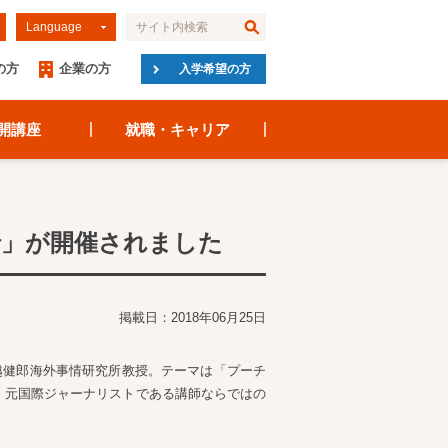
Language
の方
企業の方
入学希望の方
開講座
就職・キャリア
暗」が開催されました
掲載日：2018年06月25日
越健郎海外事情研究所教授。テーマは「プーチ
、元国際ジャーナリストである講師ならではの