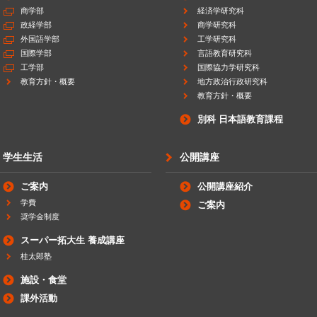
商学部
経済学研究科
政経学部
商学研究科
外国語学部
工学研究科
国際学部
言語教育研究科
工学部
国際協力学研究科
教育方針・概要
地方政治行政研究科
教育方針・概要
別科 日本語教育課程
学生生活
公開講座
ご案内
公開講座紹介
学費
ご案内
奨学金制度
スーパー拓大生 養成講座
桂太郎塾
施設・食堂
課外活動