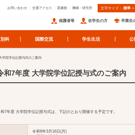
お問い合わせ
交通アクセス
図書館
機構・研究所
文字サイズ：
標準
保護者等
在学生の方
卒業生
・別科
国際交流
学生生活
公
 大学院学位記授与式のご案内
令和7年度 大学院学位記授与式のご案内
令和7年度 大学院学位記授与式は、下記のとおり開催する予定です。
令和8年3月16日(月)