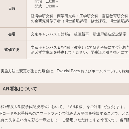
開場 13:30～
開式 14:00～
日時
経済学研究科・商学研究科・工学研究科・言語教育研究科
の全研究科修了者（博士前期課程・修士課程、博士後期課
会場
文京キャンパスＥ館1階 後藤新平・新渡戸稲造記念講堂
文京キャンパスＥ館4階（教室）にて研究科毎に学位記授
式修了後
※必ず学生証を持参してください。学生証と引き換えに学
※実施方法に変更が生じた場合は、Takudai Portalおよびホームページにて
AR看板について
令和7年度大学院学位記授与式において、「AR看板」をご利用いただけます。
QRコードをお手持ちのスマートフォンで読み込み平面を検知することで、ど
式典の良き思い出を彩る一環として、ご活用いただけますと幸甚です。当日
す。