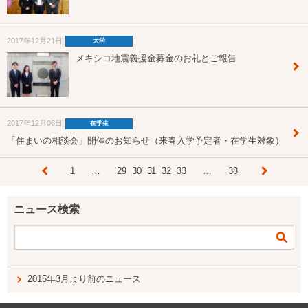
2017年12月21日
大学
メキシコ地震義援金募金のお礼とご報告
2017年12月06日
在学生
「住まいの相談会」開催のお知らせ（来春入学予定者・在学生対象）
1
…
29
30
31
32
33
…
38
ニュース検索
2015年3月より前のニュース