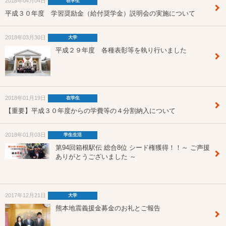
2018年04月04日
在学生
平成３０年度 学習奨励金（給付奨学金）説明会の実施について
2018年03月30日
大学
平成２９年度 各種表彰等を執り行いました
2018年01月19日
在学生
【重要】平成３０年度からの学費等の４分割納入について
2018年01月03日
学生生活
第94回箱根駅伝 総合8位 シード権獲得！！～ ご声援
ありがとうございました ～
2017年12月21日
大学
熊本地震義援金募金のお礼とご報告