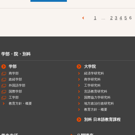
1
…
2
3
4
5
6
学部・院・別科
学部
大学院
商学部
経済学研究科
政経学部
商学研究科
外国語学部
工学研究科
国際学部
言語教育研究科
工学部
国際協力学研究科
教育方針・概要
地方政治行政研究科
教育方針・概要
別科 日本語教育課程