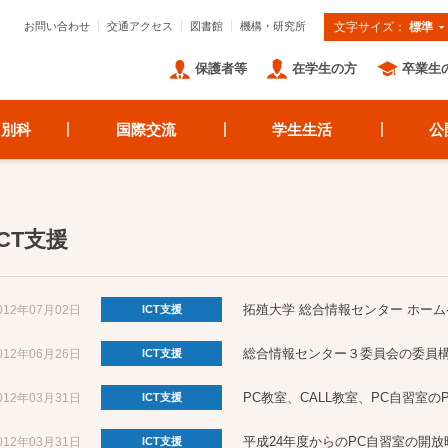
お問い合わせ
交通アクセス
図書館
機構・研究所
文字サイズ：
標準
保護者等
在学生の方
卒業生
・別科
国際交流
学生生活
公
ICT支援
拓殖大学 総合情報センター ホー
012年07月02日
ICT支援
総合情報センター３委員会の委員
012年06月26日
ICT支援
PC教室、CALL教室、PC自習室のP
012年03月31日
ICT支援
平成24年度からのPC自習室の開
012年03月31日
ICT支援