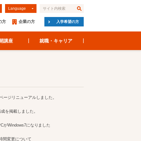
Language
の方
企業の方
入学希望の方
開講座
就職・キャリア
ムページリニューアルしました。
構成を掲載しました。
CがWindows7になりました
放時間変更について