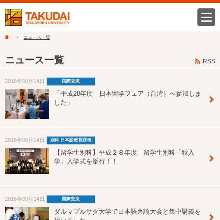
ニュース一覧
ニュース一覧
RSS
2016年09月14日
国際交流
「平成28年度 日本留学フェア（台湾）へ参加しま
した」
2016年09月14日
別科 日本語教育課程
【留学生別科】平成２８年度 留学生別科「秋入
学」入学式を挙行！！
2016年09月14日
国際交流
ダルマプルサダ大学で日本語弁論大会と集中講義を