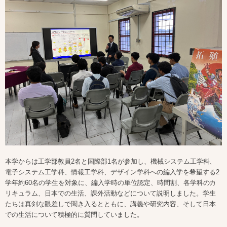
本学からは工学部教員
2
名と国際部
1
名が参加し、機械システム工学科、
電子システム工学科、情報工学科、デザイン学科への編入学を希望する
2
学年約
60
名の学生を対象に、編入学時の単位認定、時間割、各学科のカ
リキュラム、日本での生活、課外活動などについて説明しました。学生
たちは真剣な眼差しで聞き入るとともに、講義や研究内容、そして日本
での生活について積極的に質問していました。