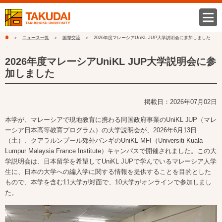
ニュース一覧
国際交流
2026年度マレーシアUniKL JUP大学説明会に参加しました
2026年度マレーシアUniKL JUP大学説明会に参
加しました
掲載日：2026年07月02日
本学が、マレーシアで現地教育に携わる同国政府事業の
UniKL JUP
（マレ
ーシア日本高等教育プログラム）の大学説明会が、
2026
年
6
月
13
日
（土）、クアラルンプール郊外バンギの
UniKL MFI
（
Universiti Kuala
Lumpur Malaysia France Institute
）キャンパスで開催されました。この大
学説明会は、日本留学を希望して
UniKL JUP
で学んでいるマレーシア人学
生に、日本の大学への編入学に関する情報を提供することを目的とした
もので、本学を含む
11
大学が対面で、
10
大学がオンラインで参加しまし
た。