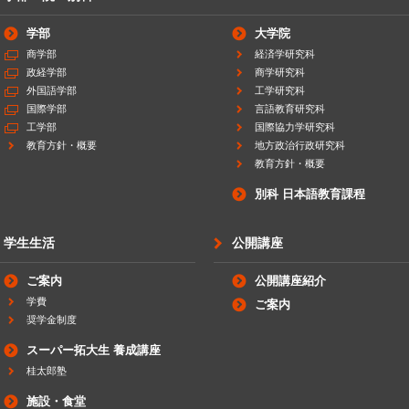
学部
大学院
商学部
経済学研究科
政経学部
商学研究科
外国語学部
工学研究科
国際学部
言語教育研究科
工学部
国際協力学研究科
教育方針・概要
地方政治行政研究科
教育方針・概要
別科 日本語教育課程
学生生活
公開講座
ご案内
公開講座紹介
学費
ご案内
奨学金制度
スーパー拓大生 養成講座
桂太郎塾
施設・食堂