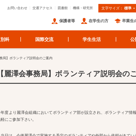
お問い合わせ
交通アクセス
図書館
機構・研究所
文字サイズ：
標準
保護者等
在学生の方
卒業生
・別科
国際交流
学生生活
公
務局】ボランティア説明会のご案内
【麗澤会事務局】ボランティア説明会の
今年度より麗澤会組織においてボランティア部が設立され、ボランティア情
気軽にご参加下さい。
※当日は、今後麗澤会で実施する予定のボランティアや外部から依頼がきてい