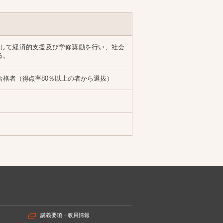
して経済的支援及び学修奨励を行い、社会
る。
格者（得点率80％以上の者から選抜）
講義要項・教員情報