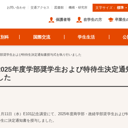
お問い合わせ
交通アクセス
図書館
機構・研究所
文字サイズ：
標準
保護者等
在学生の方
卒業生
・別科
国際交流
学生生活
公
度学部奨学生および特待生決定通知書授与式を執り行いました
2025年度学部奨学生および特待生決定
した
６月
11
日（水）
E101
記念講堂にて、
2025
年度商学部・政経学部奨学生および
待生に決定通知書を授与しました。