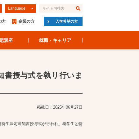
Language
の方
企業の方
入学希望の方
開講座
就職・キャリア
通知書授与式を執り行いま
掲載日：2025年06月27日
特待生決定通知書授与式が行われ、奨学生と特