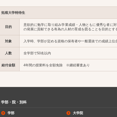
拓殖大学特待生
意欲的に勉学に取り組み学業成績・人物ともに優秀な者に対
目的
の発展に貢献できる有為の人材の育成を図ることを目的とす
対象
入学時、学部が定める資格の保有者や一般選抜での成績上位合
人数
全学部で50名以内
給付金額
4年間の授業料を全額免除 ※継続審査あり
学部・院・別科
学部
大学院