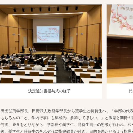
決定通知書授与式の様子
代
角田光弘商学部長、田野武夫政経学部長から奨学生と特待生へ、「学部の代
はもちろんのこと、学内行事にも積極的に参加してほしい。」と激励と期待の
授与後、昼食をとりながら、学部長や奨学生、特待生同士の懇談が行われ、和
今後、奨学生と特待生のそれぞれに指導教員が付き、目的を果たせるよう指導