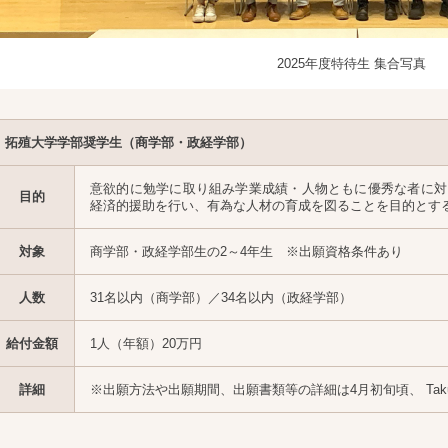
2025年度特待生 集合写真
拓殖大学学部奨学生（商学部・政経学部）
意欲的に勉学に取り組み学業成績・人物ともに優秀な者に対
目的
経済的援助を行い、有為な人材の育成を図ることを目的とす
対象
商学部・政経学部生の2～4年生 ※出願資格条件あり
人数
31名以内（商学部）／34名以内（政経学部）
給付金額
1人（年額）20万円
詳細
※出願方法や出願期間、出願書類等の詳細は4月初旬頃、 Takuda