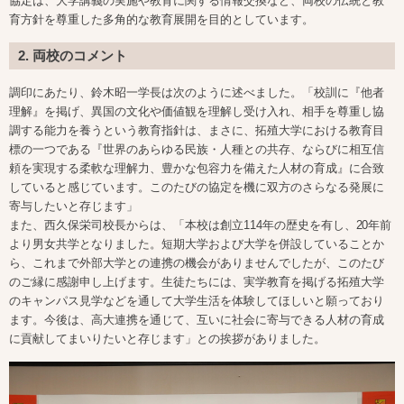
協定は、大学講義の実施や教育に関する情報交換など、両校の伝統と教
育方針を尊重した多角的な教育展開を目的としています。
2. 両校のコメント
調印にあたり、鈴木昭一学長は次のように述べました。「校訓に『他者
理解』を掲げ、異国の文化や価値観を理解し受け入れ、相手を尊重し協
調する能力を養うという教育指針は、まさに、拓殖大学における教育目
標の一つである『世界のあらゆる民族・人種との共存、ならびに相互信
頼を実現する柔軟な理解力、豊かな包容力を備えた人材の育成』に合致
していると感じています。このたびの協定を機に双方のさらなる発展に
寄与したいと存じます」
また、西久保栄司校長からは、「本校は創立114年の歴史を有し、20年前
より男女共学となりました。短期大学および大学を併設していることか
ら、これまで外部大学との連携の機会がありませんでしたが、このたび
のご縁に感謝申し上げます。生徒たちには、実学教育を掲げる拓殖大学
のキャンパス見学などを通して大学生活を体験してほしいと願っており
ます。今後は、高大連携を通じて、互いに社会に寄与できる人材の育成
に貢献してまいりたいと存じます」との挨拶がありました。