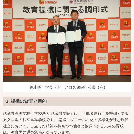
鈴木昭一学長（左）と西久保栄司校長（右）
3. 提携の背景と目的
武蔵野高等学校（学校法人 武蔵野学院）は、「他者理解」を校訓とする
男女共学の私立高等学校です。 急速にグローバル化・多様化が進む現代
社会において、自立した精神を持ちつつ他者と協調できる人材の育成
は、教育界共通の急務となっています。