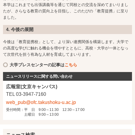
本学はこれまでも出張講義等を通じて同校との交流を深めてまいりまし
たが、さらなる教育の質向上を目指し、このたびの「教育提携」に至り
ました。
4. 今後の展開
今後は「教育提携校」として、より深い連携関係を構築します。大学で
の高度な学びに触れる機会を増やすとともに、高校・大学が一体となっ
て次世代を担う有為な人材を育成してまいります。
大学プレスセンターの記事は
こちら
ニュースリリースに関する問い合わせ
広報室(文京キャンパス)
TEL 03-3947-7160
web_pub@ofc.takushoku-u.ac.jp
受付時間：平 日 9:00～11:30 12:30～17:00
土曜日 9:00～13:00
ニュース検索