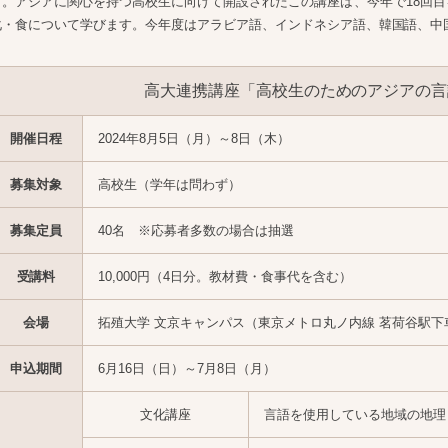
す。アジアに関心を持つ高校生に向けて開設されたこの講座は、今年で18回目
化・食について学びます。今年度はアラビア語、インドネシア語、韓国語、中
高大連携講座「高校生のためのアジアの言
開催日程
2024年8月5日（月）～8日（木）
募集対象
高校生（学年は問わず）
募集定員
40名 ※応募者多数の場合は抽選
受講料
10,000円（4日分。教材費・食事代を含む）
会場
拓殖大学 文京キャンパス（東京メトロ丸ノ内線 茗荷谷駅下
申込期間
6月16日（日）～7月8日（月）
文化講座
言語を使用している地域の地理