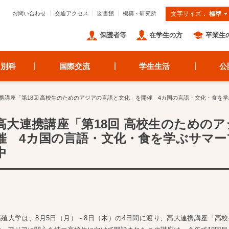
お問い合わせ
交通アクセス
図書館
機構・研究所
文字サイズ：
標準
保護者等
在学生の方
卒業生
・別科
国際交流
学生生活
公
携講座「第18回 高校生のためのアジアの言語と文化」を開催 4カ国の言語・文化・食を
高大連携講座「第18回 高校生のための
催 4カ国の言語・文化・食を学ぶサマ
中
拓殖大学は、8月5日（月）～8日（木）の4日間に渡り、高大連携講座「高