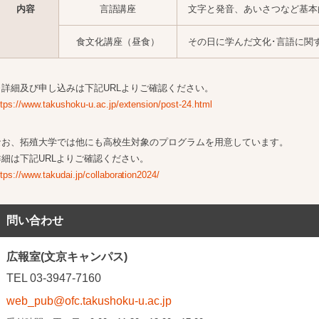
内容
言語講座
文字と発音、あいさつなど基本
食文化講座（昼食）
その日に学んだ文化･言語に関
※詳細及び申し込みは下記URLよりご確認ください。
ttps://www.takushoku-u.ac.jp/extension/post-24.html
なお、拓殖大学では他にも高校生対象のプログラムを用意しています。
詳細は下記URLよりご確認ください。
ttps://www.takudai.jp/collaboration2024/
問い合わせ
広報室(文京キャンパス)
TEL 03-3947-7160
web_pub@ofc.takushoku-u.ac.jp