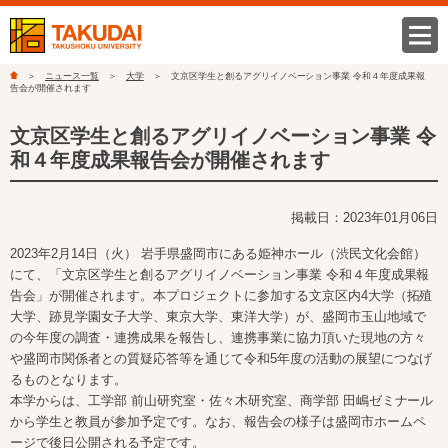
ニュース一覧
大学
文京区学生と創るアグリイノベーション事業 令和４年度成果報
告会が開催されます
文京区学生と創るアグリイノベーション事業 令
和４年度成果報告会が開催されます
掲載日：2023年01月06日
2023年2月14日（火） 岩手県盛岡市にある姫神ホール（渋民文化会館）
にて、「文京区学生と創るアグリイノベーション事業 令和４年度成果報
告会」が開催されます。本プロジェクトに参加する文京区内4大学（拓殖
大学、跡見学園女子大学、東京大学、東洋大学）が、盛岡市玉山地域で
の今年度の調査・連携成果を報告し、連携事業に協力頂いた現地の方々
や盛岡市関係者との質疑応答等を通じて令和5年度の活動の展望につなげ
るものとなります。
本学からは、工学部 前山研究室・佐々木研究室、商学部 田嶋ゼミナール
から学生と教員が参加予定です。なお、報告会の様子は盛岡市ホームペ
ージで後日公開される予定です。