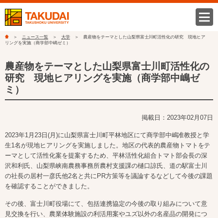
ニュース一覧
大学
農産物をテーマとした山梨県富士川町活性化の研究 現地ヒア
リングを実施（商学部中嶋ゼミ）
農産物をテーマとした山梨県富士川町活性化の
研究 現地ヒアリングを実施（商学部中嶋ゼ
ミ）
掲載日：2023年02月07日
2023年1月23日(月)に山梨県富士川町平林地区にて商学部中嶋准教授と学
生1名が現地ヒアリングを実施しました。地区の代表的農産物トマトをテ
ーマとして活性化案を提案するため、平林活性化組合トマト部会長の深
沢和利氏、山梨県峡南農務事務所農村支援課の樋口諒氏、道の駅富士川
の社長の居村一彦氏他2名と共に
PR
方策等を議論するなどして今後の課題
を確認することができました。
その後、富士川町役場にて、包括連携協定の今後の取り組みについて意
見交換を行い、農業体験施設の利活用案やユズ以外の名産品の開発につ