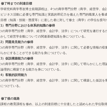
1. 修了時までの到達目標
商学研究科商学専攻博士前期課程は、4つの商学専門分野（商学、経営学、会
はビジネス活動に必要な専門知識と実践的即応力を備えた専門的職業人を養
達目標（知識・技能・態度等）に達した者に対して修士（商学）の学位を授与
（1）専門分野における体系的知識の修得
4つの商学専門分野（商学、経営学、会計学、法学）について研究を遂行する
活かして経営学全般についての関連基礎知識を身につけている。
（2）問題発見能力の修得
4つの商学専門分野（商学、経営学、会計学、法学）に関して必要な情報の収
明らかにすることができる能力を身につけている。
（3）仮説構築能力の修得
4つの商学専門分野（商学、経営学、会計学、法学）に関して明らかにした理
を論理的に構築できる能力を身につけている。
（4）客観的説明能力
4つの商学専門分野（商学、経営学、会計学、法学）に関して構築した仮説を
身につけている。
. 修了後の進路
同課程の教育課程を修め、以上の到達目標に十分達したと認められた学位取