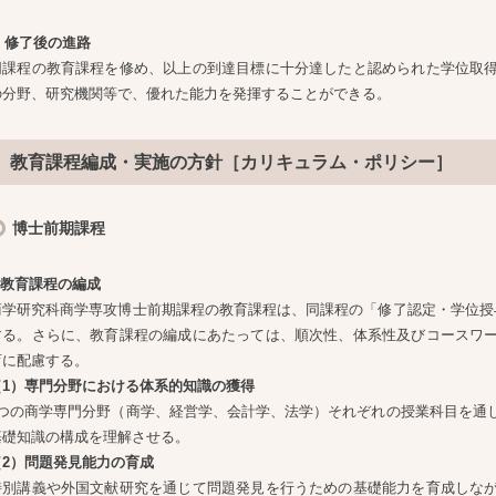
. 修了後の進路
同課程の教育課程を修め、以上の到達目標に十分達したと認められた学位取
の分野、研究機関等で、優れた能力を発揮することができる。
教育課程編成・実施の方針［カリキュラム・ポリシー］
博士前期課程
1.教育課程の編成
商学研究科商学専攻博士前期課程の教育課程は、同課程の「修了認定・学位授
する。さらに、教育課程の編成にあたっては、順次性、体系性及びコースワ
育に配慮する。
（1）専門分野における体系的知識の獲得
4つの商学専門分野（商学、経営学、会計学、法学）それぞれの授業科目を通
基礎知識の構成を理解させる。
（2）問題発見能力の育成
特別講義や外国文献研究を通じて問題発見を行うための基礎能力を育成しな