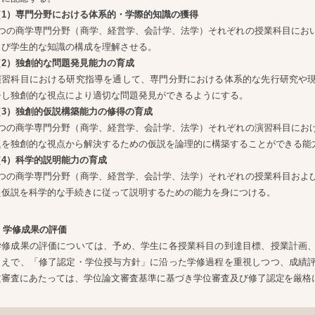
（1）専門分野における体系的・学際的知識の獲得
4つの商学専門分野（商学、経営学、会計学、法学）それぞれの授業科目にお
よび学生的な知識の構成を理解させる。
（2）独創的な問題発見能力の育成
演習科目における研究指導を通して、専門分野における体系的な先行研究や
チし独創的な視点により適切な問題発見ができるようにする。
（3）独創的仮説構築能力の修得の育成
4つの商学専門分野（商学、経営学、会計学、法学）それぞれの演習科目にお
題を独創的な視点から解決するための仮説を論理的に構築することができる能
（4）科学的説明能力の育成
4つの商学専門分野（商学、経営学、会計学、法学）それぞれの授業科目およ
た仮説を科学的な手続きに従って説明するための能力を身につける。
. 学修成果の評価
学修成果の評価については、予め、学生に各授業科目の到達目標、授業計画
うえで、「修了認定・学位授与方針」に沿った学修過程を重視しつつ、成績
文審査にあたっては、学位論文審査基準に基づき学位審査及び修了認定を厳格