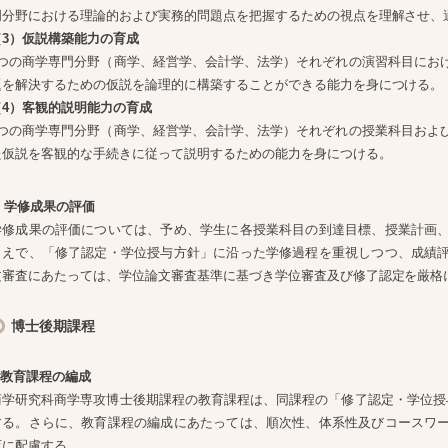
門分野における理論的および実務的問題点を把握するための視点を理解させ、
（3）仮説構築能力の育成
4つの商学専門分野（商学、経営学、会計学、法学）それぞれの演習科目にお
題を解決するための仮説を論理的に構築することができる能力を身につける。
（4）客観的説明能力の育成
4つの商学専門分野（商学、経営学、会計学、法学）それぞれの授業科目およ
た仮説を客観的な手続きに従って説明するための能力を身につける。
. 学修成果の評価
学修成果の評価については、予め、学生に各授業科目の到達目標、授業計画
うえで、「修了認定・学位授与方針」に沿った学修過程を重視しつつ、成績
文審査にあたっては、学位論文審査基準に基づき学位審査及び修了認定を厳格
博士後期課程
1.教育課程の編成
商学研究科商学専攻博士後期課程の教育課程は、同課程の「修了認定・学位授
する。さらに、教育課程の編成にあたっては、順次性、体系性及びコースワ
育に配慮する。