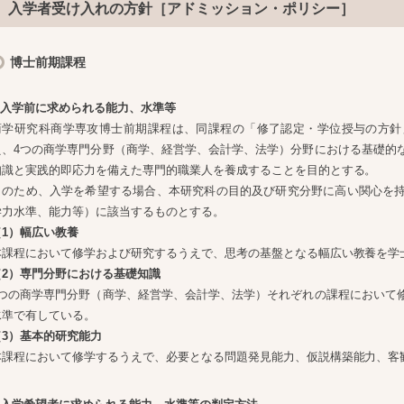
入学者受け入れの方針［アドミッション・ポリシー］
博士前期課程
1.入学前に求められる能力、水準等
商学研究科商学専攻博士前期課程は、同課程の「修了認定・学位授与の方針
え、4つの商学専門分野（商学、経営学、会計学、法学）分野における基礎的
知識と実践的即応力を備えた専門的職業人を養成することを目的とする。
このため、入学を希望する場合、本研究科の目的及び研究分野に高い関心を
学力水準、能力等）に該当するものとする。
（1）幅広い教養
本課程において修学および研究するうえで、思考の基盤となる幅広い教養を学
（2）専門分野における基礎知識
4つの商学専門分野（商学、経営学、会計学、法学）それぞれの課程において
水準で有している。
（3）基本的研究能力
本課程において修学するうえで、必要となる問題発見能力、仮説構築能力、客