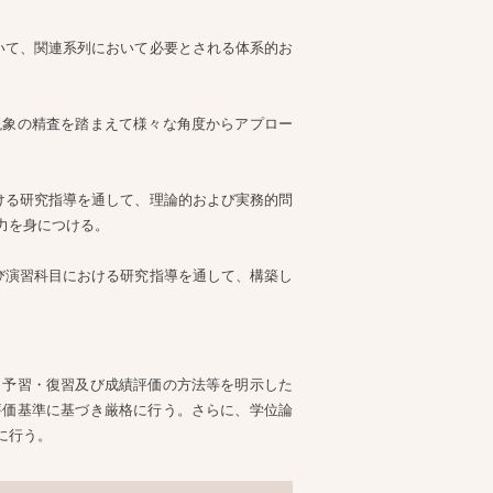
いて、関連系列において必要とされる体系的お
現象の精査を踏まえて様々な角度からアプロー
ける研究指導を通して、理論的および実務的問
力を身につける。
び演習科目における研究指導を通して、構築し
、予習・復習及び成績評価の方法等を明示した
評価基準に基づき厳格に行う。さらに、学位論
に行う。