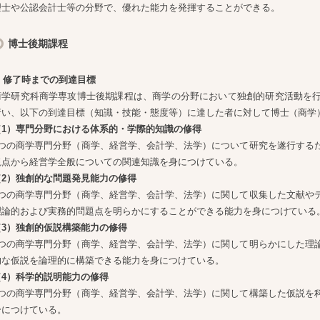
理士や公認会計士等の分野で、優れた能力を発揮することができる。
博士後期課程
1. 修了時までの到達目標
商学研究科商学専攻博士後期課程は、商学の分野において独創的研究活動を
行い、以下の到達目標（知識・技能・態度等）に達した者に対して博士（商学
（1）専門分野における体系的・学際的知識の修得
4つの商学専門分野（商学、経営学、会計学、法学）について研究を遂行する
視点から経営学全般についての関連知識を身につけている。
（2）独創的な問題発見能力の修得
4つの商学専門分野（商学、経営学、会計学、法学）に関して収集した文献や
理論的および実務的問題点を明らかにすることができる能力を身につけている
（3）独創的仮説構築能力の修得
4つの商学専門分野（商学、経営学、会計学、法学）に関して明らかにした理
的な仮説を論理的に構築できる能力を身につけている。
（4）科学的説明能力の修得
4つの商学専門分野（商学、経営学、会計学、法学）に関して構築した仮説を
身につけている。