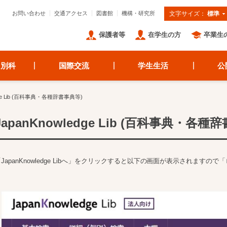
お問い合わせ
交通アクセス
図書館
機構・研究所
文字サイズ：
標準
保護者等
在学生の方
卒業生
・別科
国際交流
学生生活
公
edge Lib (百科事典・各種辞書事典等)
JapanKnowledge Lib (百科事典・各種
「JapanKnowledge Libへ」をクリックすると以下の画面が表示されます