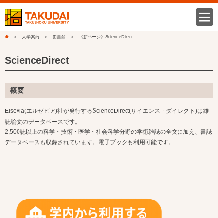
大学案内
図書館
《新ページ》ScienceDirect
ScienceDirect
概要
S
Elsevia(エルゼビア)社が発行する
cienceDirect(
サイエンス・ダイレクト
)
は雑
誌論文のデータベースです。
2,500
誌以上の科学・技術・医学・社会科学分野の学術雑誌の全文に加え、書誌
データベースも収録されています。電子ブックも利用可能です。