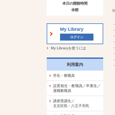
本日の開館時間
休館
S
・
My Library
・
・
ログイン
・
My Libraryを使うには
・
・
・
利用案内
・
学生・教職員
設置校生・教職員／卒業生／
退職教職員
講座受講生／
文京区民・八王子市民