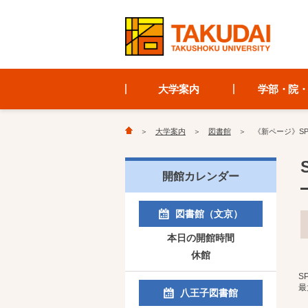
大学案内
学部・院
大学案内
図書館
《新ページ》SPIE D
開館カレンダー
図書館（文京）
本日の開館時間
休館
SP
最大
八王子図書館