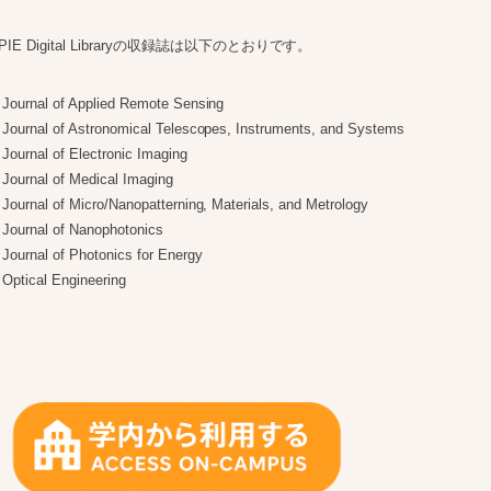
PIE Digital Libraryの収録誌は以下のとおりです。
Journal of Applied Remote Sensing
Journal of Astronomical Telescopes, Instruments, and Systems
Journal of Electronic Imaging
Journal of Medical Imaging
Journal of Micro/Nanopatterning, Materials, and Metrology
Journal of Nanophotonics
Journal of Photonics for Energy
Optical Engineering