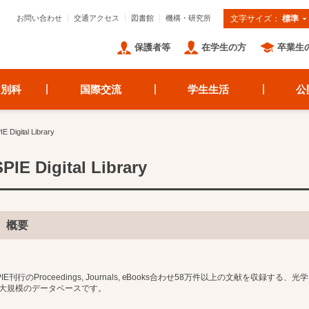
お問い合わせ
交通アクセス
図書館
機構・研究所
文字サイズ：
標準
保護者等
在学生の方
卒業生
・別科
国際交流
学生生活
公
igital Library
SPIE Digital Library
概要
IE刊行のProceedings, Journals, eBooks合わせ58万件以上の文献を収録す
規模のデータベースです。