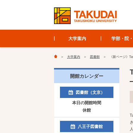
大学案内
学部・院
大学案内
図書館
《新ページ》Taylor
開館カレンダー
図書館（文京）
本日の開館時間
休館
T
八王子図書館