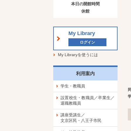
本日の開館時間
休館
My Library
ログイン
My Libraryを使うには
利用案内
学生・教職員
学
設置校生・教職員／卒業生／
退職教職員
講座受講生／
文京区民・八王子市民