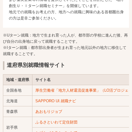
創生Ｕ・Ｉターン就職セミナー」を開催しています。
地元での就職をお考えの方、地方への就職に興味のある首都圏出身
の方は是非ご参加ください。
※Uターン就職：地方で生まれ育った人が、都市部の学校に進んだ後、再
び自分の出身地に戻って就職することです。
※Iターン就職：都市部出身者が生まれ育った地元以外の地方に移住して
就職することです。
道府県別就職情報サイト
地域・道府県
サイト名
全国各地
厚生労働省「地方人材還流促進事業」（LO活プロジェ
北海道
SAPPORO UI.就職ナビ
青森県
あおもりジョブ
ふるさといわて定住財団
岩手県