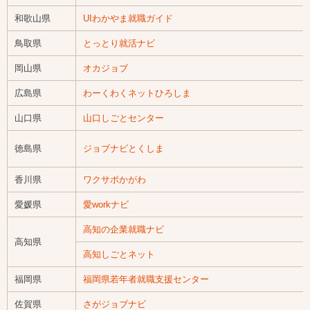
和歌山県
UIわかやま就職ガイド
鳥取県
とっとり就活ナビ
岡山県
オカジョブ
広島県
わーくわくネットひろしま
山口県
山口しごとセンター
徳島県
ジョブナビとくしま
香川県
ワクサポかがわ
愛媛県
愛workナビ
高知の企業就職ナビ
高知県
高知しごとネット
福岡県
福岡県若年者就職支援センター
佐賀県
さがジョブナビ