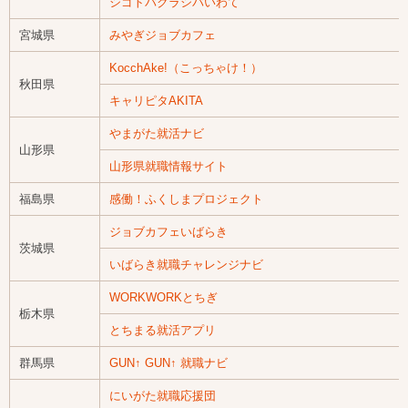
シゴトバクラシバいわて
宮城県
みやぎジョブカフェ
KocchAke!（こっちゃけ！）
秋田県
キャリピタAKITA
やまがた就活ナビ
山形県
山形県就職情報サイト
福島県
感働！ふくしまプロジェクト
ジョブカフェいばらき
茨城県
いばらき就職チャレンジナビ
WORKWORKとちぎ
栃木県
とちまる就活アプリ
群馬県
GUN↑ GUN↑ 就職ナビ
にいがた就職応援団