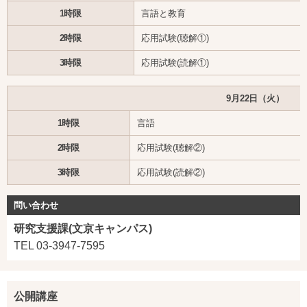
1時限
言語と教育
2時限
応用試験(聴解①)
3時限
応用試験(読解①)
9月22日（火）
1時限
言語
2時限
応用試験(聴解②)
3時限
応用試験(読解②)
問い合わせ
研究支援課(文京キャンパス)
TEL 03-3947-7595
公開講座