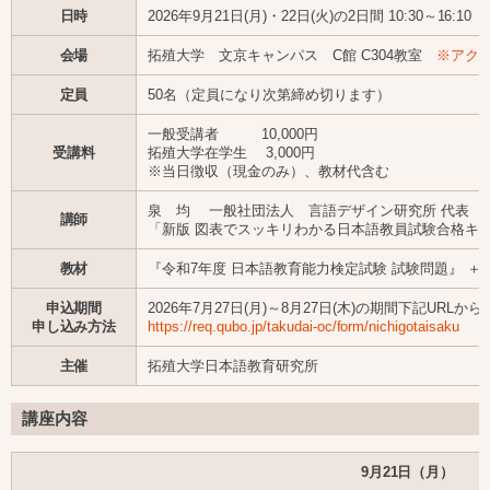
日時
2026年9月21日(月)・22日(火)の2日間 10:30～16:10
会場
拓殖大学 文京キャンパス C館 C304教室
※アク
定員
50名（定員になり次第締め切ります）
一般受講者 10,000円
受講料
拓殖大学在学生 3,000円
※当日徴収（現金のみ）、教材代含む
泉 均 一般社団法人 言語デザイン研究所 代表
講師
「新版 図表でスッキリわかる日本語教員試験合格キーワ
教材
『令和7年度 日本語教育能力検定試験 試験問題』 ＋
申込期間
2026年7月27日(月)～8月27日(木)の期間下記URL
申し込み方法
https://req.qubo.jp/takudai-oc/form/nichigotaisaku
主催
拓殖大学日本語教育研究所
講座内容
9月21日（月）