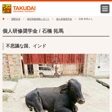
国際交流
海外研修体験レポート
個人研修奨学金
石橋 拓馬
さん
個人研修奨学金 / 石橋 拓馬
不思議な国、インド