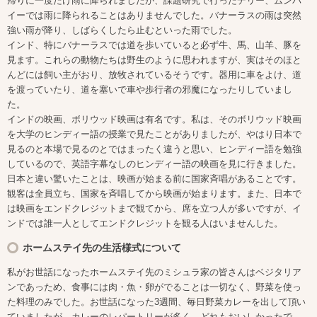
帰りに一度だけ雨に降られましたが、課題研究で行ったデリー、ムンバ
イーでは雨に降られることはありませんでした。バナーラスの雨は突然
強い雨が降り、しばらくしたら止むといった雨でした。
インド、特にバナーラスでは道を歩いていると必ず牛、馬、山羊、豚を
見ます。これらの動物たちは野生のように思われますが、実はそのほと
んどには飼い主がおり、放牧されているそうです。器用に車をよけ、道
を渡っていたり、道を塞いで車や歩行者の邪魔になったりしていまし
た。
インドの映画、ボリウッド映画は有名です。私は、そのボリウッド映画
を大学のヒンディー語の授業で見たことがありましたが、やはり日本で
見るのと本場で見るのとではまったく違うと思い、ヒンディー語を勉強
しているので、英語字幕なしのヒンディー語の映画を見に行きました。
日本と違い驚いたことは、映画が始まる前に国家斉唱があることです。
観客は全員立ち、国家を斉唱してから映画が始まります。また、日本で
は映画をエンドクレジットまで観てから、席を立つ人が多いですが、イ
ンドでは誰一人としてエンドクレジットを観る人はいませんした。
ホームステイ先の生活様式について
私がお世話になったホームステイ先のミシュラ家の皆さんはベジタリア
ンであっため、食事には肉・魚・卵がでることは一切なく、野菜を使っ
た料理のみでした。お世話になった3週間、毎日野菜カレーを出して頂い
ていましたが、カレーのレパートリーが多く、どれもおいしかったで