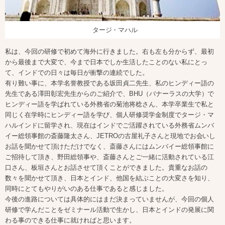
タージ・マハル
私は、今回の研修で初めて海外に行きました。右も左も分からず、最初
から最後まで大変で、今まで日本でしか生活したことのない私にとっ
て、インドでの日々は毎日が衝撃の連続でした。
有り難い事に、本学名誉教授である坂田貞二先生、私のヒンディー語の
先生である澤田彰宏先生からのご紹介で、BHU（バナーラスの大学）で
ヒンディー語を学ばれている外務省の菊池将稔さん、本学卒業生で私と
同じく在学時にヒンディー語を学び、個人研修奨学金制度でタージ・マ
ハルインドに留学され、現在はインドでご活躍されている外務省ムンバ
イー総領事館の斎藤隆太さん、JETROの古屋礼子さんと現地でお会いし
お話を聞かせて頂けただけでなく、斎藤さんにはムンバイー総領事館に
ご招待して頂き、野田総領事や、斎藤さんとご一緒に活動されている江
口さん、板垣さんとお話させて頂くことができました。貴重なお話の
数々を聞かせて頂き、日本とインド、他国を結ぶことの大変さを知り、
同時にとてもやりがいのある仕事であると感じました。
今後の進路については具体的にはまだ決まっていませんが、今回の個人
研修で学んだことをゼミナール活動で生かし、日本とインドの発展に関
わる事のできる仕事に就ければと思います。