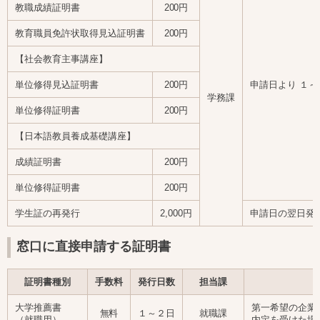
教職成績証明書
200円
教育職員免許状取得見込証明書
200円
【社会教育主事講座】
単位修得見込証明書
200円
申請日より １
学務課
単位修得証明書
200円
【日本語教員養成基礎講座】
成績証明書
200円
単位修得証明書
200円
学生証の再発行
2,000円
申請日の翌日発
窓口に直接申請する証明書
証明書種別
手数料
発行日数
担当課
大学推薦書
第一希望の企業
無料
１～２日
就職課
（就職用）
内定を受けた場