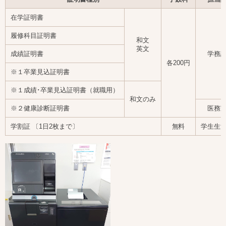
在学証明書
履修科目証明書
和文
英文
成績証明書
学務
各200円
※１卒業見込証明書
※１成績･卒業見込証明書（就職用）
和文のみ
※２健康診断証明書
医務
学割証 〔1日2枚まで〕
無料
学生生