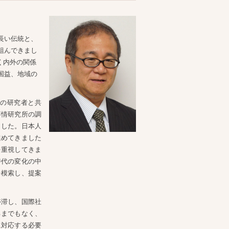
長い伝統と、
組んできまし
広く内外の関係
国益、地域の
の研究者と共
事情研究所の調
ました。日本人
進めてきました
を重視してきま
時代の変化の中
を模索し、提案
停滞し、国際社
るまでもなく、
に対応する必要