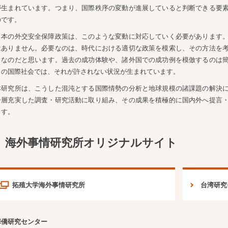
が生まれています。つまり、国際秩序の変動が進展していると判断できる要
のです。
日本の外交安全保障政策は、このような変動に対応していく必要があります
はありません。必要なのは、時代における適切な政策を模索し、その方法を
となのだと思います。過去の成功体験や、諸外国での成功例を模倣するのは
日の国際社会では、それが許されない状況が生まれています。
本研究所は、こうした混沌とする国際情勢の分析と地球規模の諸課題の解決
一層充実した調査・研究活動に取り組み、その成果を積極的に国内外へ提言
ます。
海外事情研究所オリジナルサイト
拓殖大学海外事情研究所
台湾研究
華僑研究センター