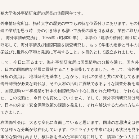
拓殖大学海外事情研究所の所長の佐藤丙午です。
海外事情研究所は、拓殖大学の歴史の中でも独特な位置付けにあります。その
先達の業績を思う時、身の引き締まる思いで所長の職を引き継ぎ、業務に取り
た。 海外事情研究所は、1955年（昭和30 年）、本学の「建学の精神に則り
と呼応して、海外事情及び国際問題を調査研究し、もって学術の進歩と日本の
共栄並びに世界の平和と発展に寄与すること」を目的として設立されました。
そして、今日に至るまで、海外事情研究所は国際情勢の分析を通じ、国内外
に、日本の国際的な発展に貢献することを目指してきました。そして、海外
査分析の焦点は、地域研究を基本としながら、時代の要請と共に変化してき
の海外雄飛が必要な時代は、その人材の活動に貢献できるような調査分析を
し、国際援助や平和構築が日本の国際政策の中心に置かれた時代は、それら
した。この役割は、今日でも変化していません。そして、海外事情研究所は
で、日本の外交・安全保障政策の課題を発見し、それを解決するための方法
してきました。
現在国際社会は、大きな変化に直面していると思います。国連の意思決定は
会では様々な分断が顕在化しています。ウクライナや中東における状況を見
軍事的な緊張は高まり、核兵器を含めた軍事問題に対して、慎重にかつ大胆