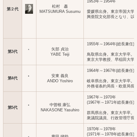
1953年～1954年
松村 䏋
第２代
MATSUMURA Susumu
愛媛県出身。東京帝国大学
興亜院文化部長となり、以
1955年～1964年(総長兼任)
矢部 貞治
第3代
YABE Teiji
鳥取県出身。東京大学卒。
東京大学教授、早稲田大学
1964年～1967年(総長兼任)
安東 義良
第4代
ANDO Yoshiro
岐阜県出身。東京大学卒。
外務省条約局長・欧亜局長
1967年～1970年
(1967年～1971年総長兼任)
中曽根 康弘
第5代
NAKASONE Yasuhiro
群馬県出身。東京大学卒。
衆議院議員、行政管理庁長
1970年～1978年
(1971年～1978年総長兼任)
豊田 悌助