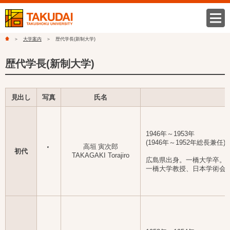
大学案内
歴代学長(新制大学)
歴代学長(新制大学)
見出し
写真
氏名
1946年～1953年
(1946年～1952年総長兼任)
高垣 寅次郎
初代
TAKAGAKI Torajiro
広島県出身。一橋大学卒。
一橋大学教授、日本学術会