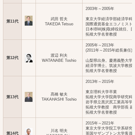
2003年～2005年
武田 哲夫
東京大学経済学部経済学科
第11代
TAKEDA Tetsuo
国際通貨基金エコノミスト
日本IBM(株)取締役就任
拓殖大学名誉教授
2005年～2013年
(2011年～2015年総長兼任)
渡辺 利夫
第12代
WATANABE Toshio
山梨県出身。慶應義塾大学
経済学博士。筑波大学教授、
拓殖大学名誉教授
2013年～2015年
東京理科大学卒業
髙橋 敏夫
第13代
拓殖大学大学院商学研究科
TAKAHASHI Toshio
岩手県立黒沢尻工業高等学
拓殖大学教授 商学部長 
拓殖大学名誉教授
2015年～2021年
東京大学大学院工学系研究
川名 明夫
第14代
英国サザンプトン大学客員