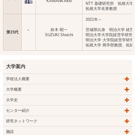
KAWANA Akio
NTT 基礎研究所 拓殖大
拓殖大学名誉教授
2021年～
鈴木 昭一
茨城県出身 明治大学 経営
第15代
SUZUKI Shoichi
明治大学大学院経営学研究
明治大学 大学院経営学研究
拓殖大学 商学部教授、拓
大学案内
学校法人概要
大学概要
大学史
センター紹介
研究ネットワーク
施設