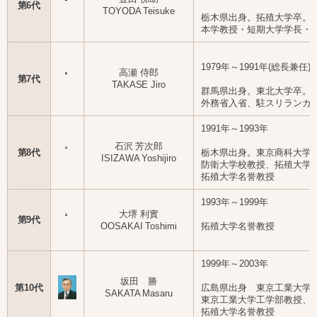
第6代
TOYODA Teisuke
栃木県出身。拓殖大学卒。
本学教授・短期大学学長・
1979年～1991年(総長兼任)
高瀬 侍郎
第7代
TAKASE Jiro
群馬県出身。東北大学卒。
外務省入省、駐スリランカ
1991年～1993年
石沢 芳次郎
第8代
栃木県出身。東京商科大学
ISIZAWA Yoshijiro
防衛大学校教授、拓殖大学
拓殖大学名誉教授
1993年～1999年
大堺 利實
第9代
OOSAKAI Toshimi
拓殖大学名誉教授
1999年～2003年
坂田 勝
第10代
広島県出身 東京工業大学
SAKATA Masaru
東京工業大学工学部教授、
拓殖大学名誉教授