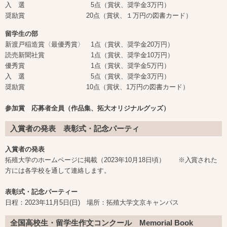
入 選 5点（賞状、奨学金3万円）
奨励賞 20点（賞状、１万円の図書カード）
留学生の部
新渡戸稲造賞〈最優秀賞〉 1点（賞状、奨学金20万円）
読売新聞社賞 1点（賞状、奨学金10万円）
優秀賞 1点（賞状、奨学金5万円）
入 選 5点（賞状、奨学金3万円）
奨励賞 10点（賞状、1万円の図書カード）
参加賞 応募者全員（作品集、拓大オリジナルグッズ）
入賞者の発表 表彰式・記念パーティ
入賞者の発表
拓殖大学のホームページに掲載（2023年10月18日頃） ※入賞された
方には各学校を通して連絡します。
表彰式・記念パーティー
日程：2023年11月5日(日) 場所：拓殖大学文京キャンパス
全国高校生・留学生作文コンクール Memorial Book