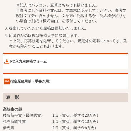
※記入はパソコン、直筆どちらでも構いません。
※参考にした資料や文献は、文章末に明記してください。参考文
献は文字数に含めません。文章末に記載するか、記入欄が足りな
い場合は別紙（様式自由）を添付してください。
提出していただいた原稿は返却いたしません。
応募作品の版権は拓殖大学に帰属します。
＊上記、応募規定を厳守してください。規定外の応募については、選
考から除外することもあります。
PC入力用原稿フォーム
指定原稿用紙（手書き用）
表 彰
高校生の部
後藤新平賞〈最優秀賞〉 1点（賞状、奨学金20万円）
読売新聞社賞 1点（賞状、奨学金10万円）
優秀賞 4点（賞状、奨学金5万円）