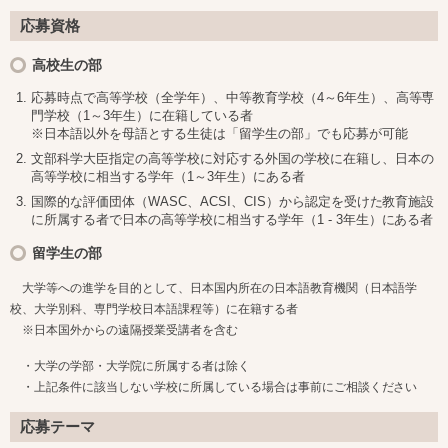
応募資格
高校生の部
応募時点で高等学校（全学年）、中等教育学校（4～6年生）、高等専
門学校（1～3年生）に在籍している者
※日本語以外を母語とする生徒は「留学生の部」でも応募が可能
文部科学大臣指定の高等学校に対応する外国の学校に在籍し、日本の
高等学校に相当する学年（1～3年生）にある者
国際的な評価団体（WASC、ACSI、CIS）から認定を受けた教育施設
に所属する者で日本の高等学校に相当する学年（1 - 3年生）にある者
留学生の部
大学等への進学を目的として、日本国内所在の日本語教育機関（日本語学
校、大学別科、専門学校日本語課程等）に在籍する者
※日本国外からの遠隔授業受講者を含む
・大
学の学部・
大学院に所属する者は除く
・上記条件に該当しない学校に所属している場合は事前にご相談ください
応募テーマ