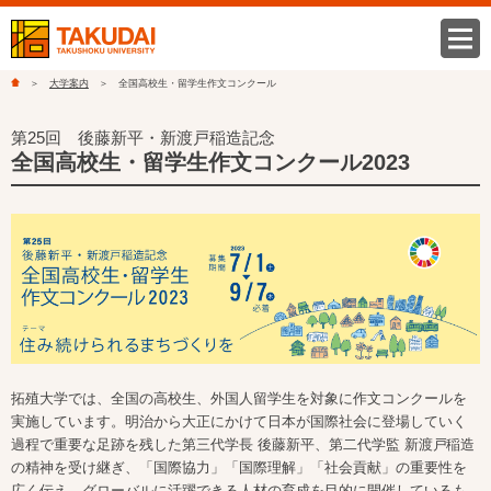
大学案内
全国高校生・留学生作文コンクール
第25回 後藤新平・新渡戸稲造記念
全国高校生・留学生作文コンクール2023
拓殖大学では、全国の高校生、外国人留学生を対象に作文コンクールを
実施しています。明治から大正にかけて日本が国際社会に登場していく
過程で重要な足跡を残した第三代学長 後藤新平、第二代学監 新渡戸稲造
の精神を受け継ぎ、「国際協力」「国際理解」「社会貢献」の重要性を
広く伝え、グローバルに活躍できる人材の育成を目的に開催しているも