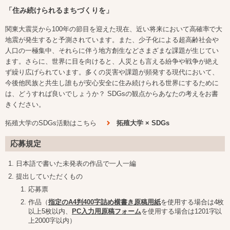
「住み続けられるまちづくりを」
関東大震災から100年の節目を迎えた現在、近い将来において高確率で大
地震が発生すると予測されています。また、少子化による超高齢社会や
人口の一極集中、それらに伴う地方創生などさまざまな課題が生じてい
ます。さらに、世界に目を向けると、人災とも言える紛争や戦争が絶え
ず繰り広げられています。多くの災害や課題が頻発する現代において、
今後他民族と共生し誰もが安心安全に住み続けられる世界にするために
は、どうすれば良いでしょうか？ SDGsの観点からあなたの考えをお書
きください。
拓殖大学のSDGs活動はこちら
拓殖大学 × SDGs
応募規定
日本語で書いた未発表の作品で一人一編
提出していただくもの
応募票
作品（
指定のA4判400字詰め横書き原稿用紙
を使用する場合は4枚
以上5枚以内、
PC入力用原稿フォーム
を使用する場合は1201字以
上2000字以内）